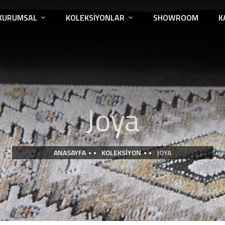
KURUMSAL
KOLEKSIYONLAR
SHOWROOM
K
Joya
ANASAYFA
KOLEKSIYON
JOYA