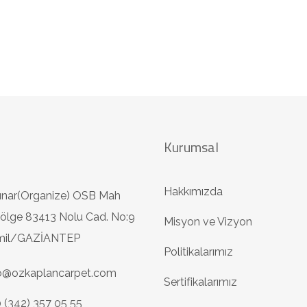
Kurumsal
Hakkımızda
ınar(Organize) OSB Mah
ölge 83413 Nolu Cad. No:9
Misyon ve Vizyon
amil/GAZİANTEP
Politikalarımız
fo@ozkaplancarpet.com
Sertifikalarımız
 (342) 357 05 55