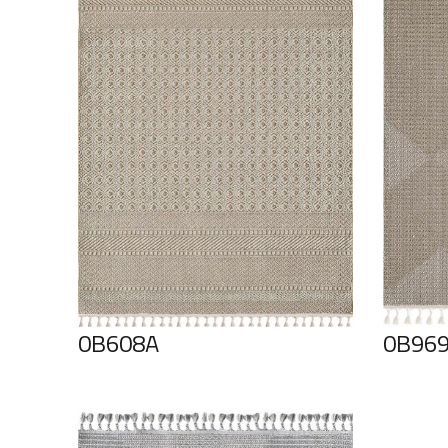
0B608A
0B96