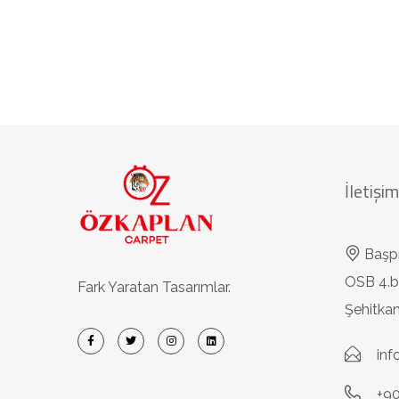
İletişim
Başp
OSB 4.b
Fark Yaratan Tasarımlar.
Şehitk
in
+90