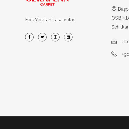
Başp
OSB 4.b
Fark Yaratan Tasarımlar.
Şehitk
in
+90