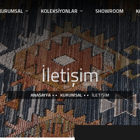
KURUMSAL
KOLEKSIYONLAR
SHOWROOM
K
İletişim
ANASAYFA
KURUMSAL
İLETIŞIM