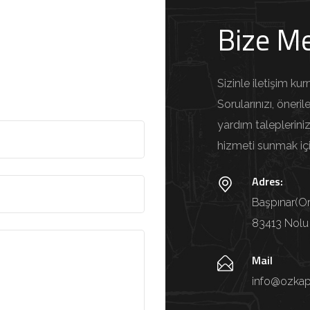
Bize Me
n
Sizinle iletişim k
Sorularınızı, öneri
yardım taleplerinizi
hizmeti sunmak iç
Adres:
Başpınar(O
83413 Nolu
Mail
info@ozkap