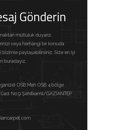
saj Gönderin
urmaktan mutluluk duyarız.
lerinizi veya herhangi bir konuda
 bizimle paylaşabilirsiniz. Size en iyi
in buradayız.
rganize) OSB Mah OSB 4.bölge
 Cad. No:9 Şehitkamil/GAZİANTEP
lancarpet.com